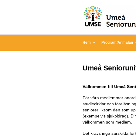
Hoppa
till
innehåll
UMEÅ S
Hem
Program/Anmälan
Umeå Senioruniv
Välkommen till Umeå Seni
För våra medlemmar anordna
studiecirklar och föreläsnin
seniorer liksom den som u
(exempelvis sjukbidrag). D
välkommen som medlem.
Det krävs inga särskilda för