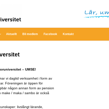
ENIORUNIVERSITET
Aktuellt
Bli medlem
Facebook
Kontakt
ersitet
oruniversitet – UMSE!
r vi dagtid verksamhet i form av
gar. Föreningen är öppen för
ppbär någon annan form av pension
in make / maka / sambo är också
kunskaper: livslångt lärande,